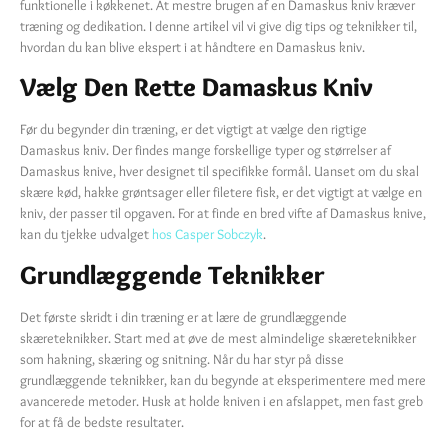
funktionelle i køkkenet. At mestre brugen af en Damaskus kniv kræver
træning og dedikation. I denne artikel vil vi give dig tips og teknikker til,
hvordan du kan blive ekspert i at håndtere en Damaskus kniv.
Vælg Den Rette Damaskus Kniv
Før du begynder din træning, er det vigtigt at vælge den rigtige
Damaskus kniv. Der findes mange forskellige typer og størrelser af
Damaskus knive, hver designet til specifikke formål. Uanset om du skal
skære kød, hakke grøntsager eller filetere fisk, er det vigtigt at vælge en
kniv, der passer til opgaven. For at finde en bred vifte af Damaskus knive,
kan du tjekke udvalget
hos Casper Sobczyk
.
Grundlæggende Teknikker
Det første skridt i din træning er at lære de grundlæggende
skæreteknikker. Start med at øve de mest almindelige skæreteknikker
som hakning, skæring og snitning. Når du har styr på disse
grundlæggende teknikker, kan du begynde at eksperimentere med mere
avancerede metoder. Husk at holde kniven i en afslappet, men fast greb
for at få de bedste resultater.