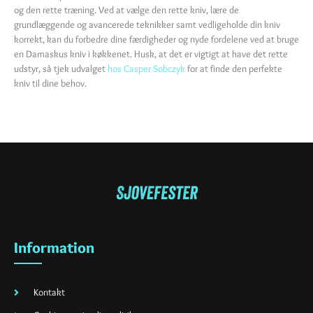
og den rette træning. Ved at vælge den rette kniv, lære de
grundlæggende og avancerede teknikker samt vedligeholde din kniv
korrekt, kan du forbedre dine færdigheder og nyde fordelene ved at bruge
en Damaskus kniv i køkkenet. Husk, at det er vigtigt at have det rette
udstyr, så tjek udvalget
hos Casper Sobczyk
for at finde den perfekte
kniv til dine behov.
Information
Kontakt