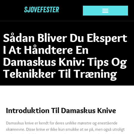
Sådan Bliver Du Ekspert
I At Håndtere En
Damaskus Kniv: Tips Og
Teknikker Til Træning
Introduktion Til Damaskus Knive
Damaskus knive er kendt for deres unikke mønstre og enestående
skæreevne. Disse knive er ikke kun smukke at se på, men også utroligt