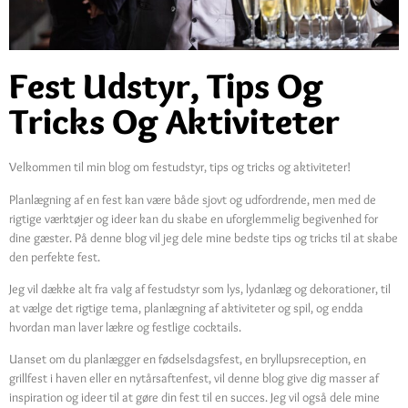
Fest Udstyr, Tips Og
Tricks Og Aktiviteter
Velkommen til min blog om festudstyr, tips og tricks og aktiviteter!
Planlægning af en fest kan være både sjovt og udfordrende, men med de
rigtige værktøjer og ideer kan du skabe en uforglemmelig begivenhed for
dine gæster. På denne blog vil jeg dele mine bedste tips og tricks til at skabe
den perfekte fest.
Jeg vil dække alt fra valg af festudstyr som lys, lydanlæg og dekorationer, til
at vælge det rigtige tema, planlægning af aktiviteter og spil, og endda
hvordan man laver lækre og festlige cocktails.
Uanset om du planlægger en fødselsdagsfest, en bryllupsreception, en
grillfest i haven eller en nytårsaftenfest, vil denne blog give dig masser af
inspiration og ideer til at gøre din fest til en succes. Jeg vil også dele mine