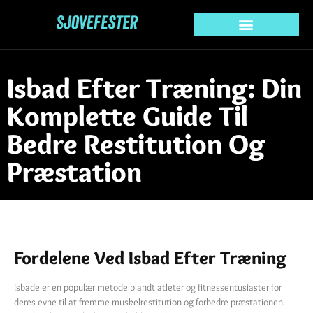
Isbad Efter Træning: Din
Komplette Guide Til
Bedre Restitution Og
Præstation
Fordelene Ved Isbad Efter Træning
Isbade er en populær metode blandt atleter og fitnessentusiaster for
deres evne til at fremme muskelrestitution og forbedre præstationen.