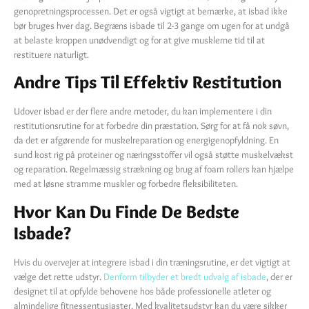
genopretningsprocessen. Det er også vigtigt at bemærke, at isbad ikke
bør bruges hver dag. Begræns isbade til 2-3 gange om ugen for at undgå
at belaste kroppen unødvendigt og for at give musklerne tid til at
restituere naturligt.
Andre Tips Til Effektiv Restitution
Udover isbad er der flere andre metoder, du kan implementere i din
restitutionsrutine for at forbedre din præstation. Sørg for at få nok søvn,
da det er afgørende for muskelreparation og energigenopfyldning. En
sund kost rig på proteiner og næringsstoffer vil også støtte muskelvækst
og reparation. Regelmæssig strækning og brug af foam rollers kan hjælpe
med at løsne stramme muskler og forbedre fleksibiliteten.
Hvor Kan Du Finde De Bedste
Isbade?
Hvis du overvejer at integrere isbad i din træningsrutine, er det vigtigt at
vælge det rette udstyr.
Denform tilbyder et bredt udvalg af isbade
, der er
designet til at opfylde behovene hos både professionelle atleter og
almindelige fitnessentusiaster. Med kvalitetsudstyr kan du være sikker