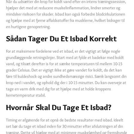
Når du udsætter din krop for koldt vand efter en intens træningssession,
hjælper det med at reducere muskelinflammation, lindrer smerter og
mindsker risikoen for skader. Isbad kan også forbedre blodcirkulationen
og hjælpe med at fjerne affaldsstoffer fra musklerne, hvilket bidrager til
en hurtigere genopretning.
Sådan Tager Du Et Isbad Korrekt
For at maksimere fordelene ved et isbad, er det vigtigt at følge nogle
grundlæggende retningslinjer. Start med at fylde et badekar med koldt
vand, og tilsæt derefter is for at sænke temperaturen til mellem 10-15
grader Celsius. Det er vigtigt ikke at gøre vandet for koldt, da det kan
føre til kuldeshock og andre sundhedsmæssige risici. Sænk langsomt din
krop ned i vandet, og ophold dig der i 10-15 minutter. Du kan overveje at
tage en varm drik med dig for at hjælpe med at holde kroppens
kernetemperatur stabil.
Hvornår Skal Du Tage Et Isbad?
Timing er afgørende for at opnå de bedste resultater med isbad. Ideelt
set bør du tage et isbad inden for 30 minutter efter afslutningen af din
træning. Dette vil hjælpe med at minimere muskelømhed og fremskynde